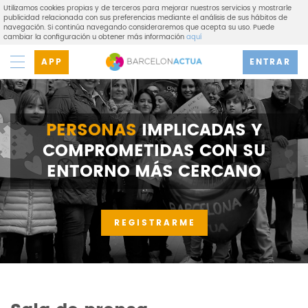
Utilizamos cookies propias y de terceros para mejorar nuestros servicios y mostrarle
publicidad relacionada con sus preferencias mediante el análisis de sus hábitos de
navegación. Si continúa navegando consideraremos que acepta su uso. Puede
cambiar la configuración u obtener más información
aquí
APP
ENTRAR
PERSONAS
IMPLICADAS Y
COMPROMETIDAS CON SU
ENTORNO MÁS CERCANO
REGISTRARME