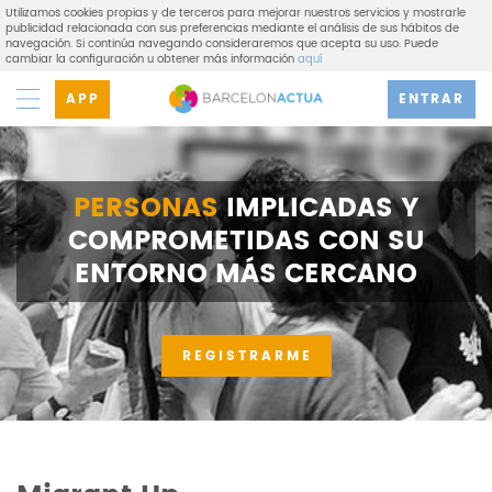
Utilizamos cookies propias y de terceros para mejorar nuestros servicios y mostrarle
publicidad relacionada con sus preferencias mediante el análisis de sus hábitos de
navegación. Si continúa navegando consideraremos que acepta su uso. Puede
cambiar la configuración u obtener más información
aquí
APP
ENTRAR
PERSONAS
IMPLICADAS Y
COMPROMETIDAS CON SU
ENTORNO MÁS CERCANO
REGISTRARME