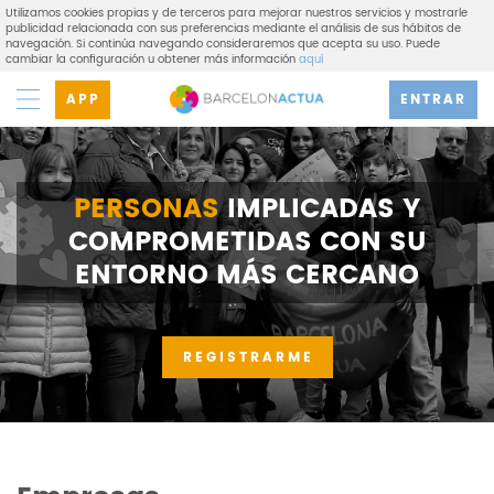
Utilizamos cookies propias y de terceros para mejorar nuestros servicios y mostrarle
publicidad relacionada con sus preferencias mediante el análisis de sus hábitos de
navegación. Si continúa navegando consideraremos que acepta su uso. Puede
cambiar la configuración u obtener más información
aquí
APP
ENTRAR
PERSONAS
IMPLICADAS Y
COMPROMETIDAS CON SU
ENTORNO MÁS CERCANO
REGISTRARME