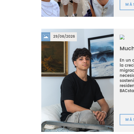
MÁ
29/06/2026
Much
En un 
la cre
migrac
necesi
sosteni
residen
BACstat
MÁ