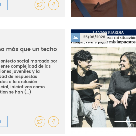
S
25/06/2026
o más que un techo
contexto social marcado por
ciente complejidad de las
iones juveniles y la
dad de respuestas
das a la exclusión
cial, iniciativas como
ion se han (...)
S