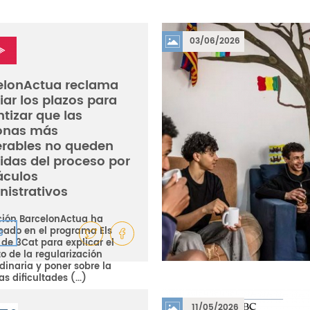
03/06/2026
elonActua reclama
ar los plazos para
tizar que las
onas más
erables no queden
idas del proceso por
áculos
nistrativos
ión BarcelonActua ha
ipado en el programa Els
S
 de 3Cat para explicar el
o de la regularización
dinaria y poner sobre la
s dificultades (...)
11/05/2026