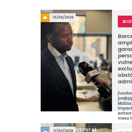
15/06/2026
Barc
ampli
garan
pers
vuln
exclu
obst
admi
Fundac
partic
MÁ
Matins
impact
extraor
mesa la
11/05/2026