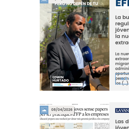
La bu
regul
jóve
la n
extra
La nue
extrao
migran
admini
oportu
person
MÁ
los (...)
08/04/2026
Las d
jóven