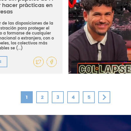
 hacer prácticas en
esas
 de las disposiciones de la
stración para proteger el
o a formarse de cualquier
nacional o extranjero, con o
eles, los colectivos más
bles se (...)
S
1
2
3
4
5