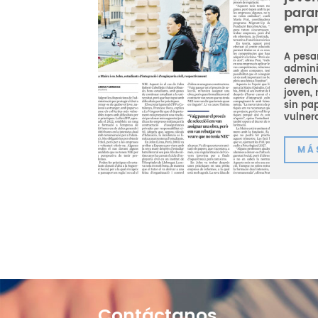
parar
empr
A pesar
admini
derech
joven, 
sin pap
vulnera
MÁ
Contáctanos