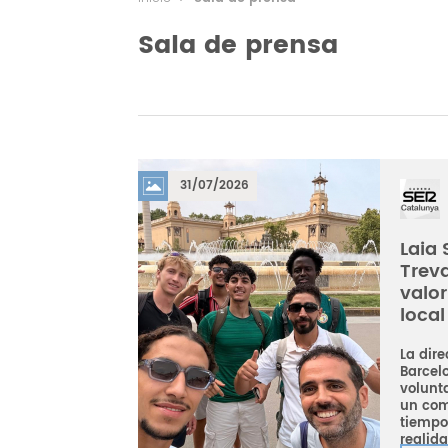
Sala de prensa
31/07/2026
Laia 
Trev
valor
local
La dir
Barcel
volunta
un com
tiempo
realida