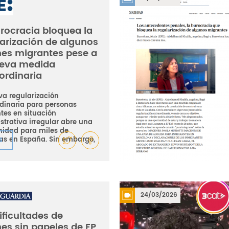
rocracia bloquea la
arización de algunos
nes migrantes pese a
ueva medida
ordinaria
va regularización
rdinaria para personas
tes en situación
strativa irregular abre una
nidad para miles de
as en España. Sin embargo,
S
24/03/2026
ificultades de
es sin papeles de FP