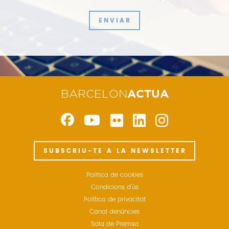
ENVIAR
BARCELON
ACTUA
SUBSCRIU-TE A LA NEWSLETTER
Politica de cookies
Condicions d'ús
Política de privacitat
Canal denúncies
Sala de Premsa