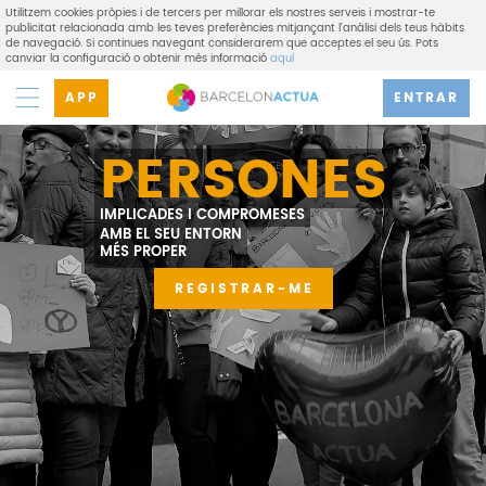
Utilitzem cookies pròpies i de tercers per millorar els nostres serveis i mostrar-te
publicitat relacionada amb les teves preferències mitjançant l'anàlisi dels teus hàbits
de navegació. Si continues navegant considerarem que acceptes el seu ús. Pots
canviar la configuració o obtenir més informació
aquí
APP
ENTRAR
PERSONES
IMPLICADES I COMPROMESES
AMB EL SEU ENTORN
MÉS PROPER
REGISTRAR-ME