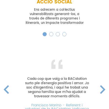
ACCIÓ SOCIAL
Ens adrecem a col·lectius
vulnerabilitzats generant-los, a
través de diferents programes i
itineraris, un impacte transformador
Cada cop que vaig a la BACstation
surto ple d'energia positiva i amor. Jo
soc d’Argentina, i aquí he trobat una
segona família que m’ha ajudat a
travessar moments difícils.
Francisco Marino - Referent i
voluntari de la BACstation Vallcarca