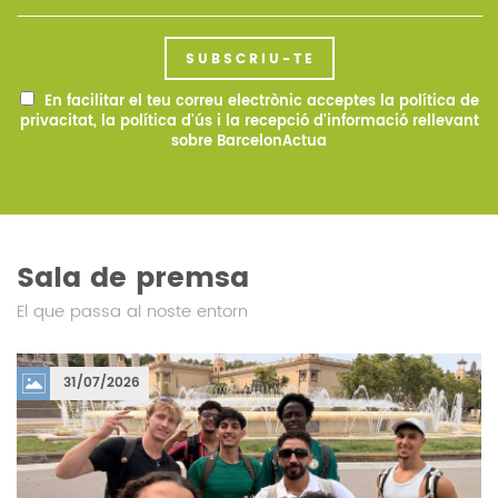
SUBSCRIU-TE
En facilitar el teu correu electrònic acceptes
la política de
privacitat
,
la política d'ús i la recepció d'informació rellevant
sobre BarcelonActua
Sala de premsa
El que passa al noste entorn
31/07/2026