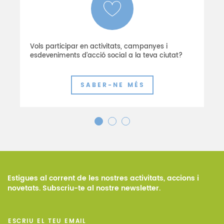
Vols participar en activitats, campanyes i
G
esdeveniments d’acció social a la teva ciutat?
n
SABER-NE MÉS
Estigues al corrent de les nostres activitats, accions i
novetats. Subscriu-te al nostre newsletter.