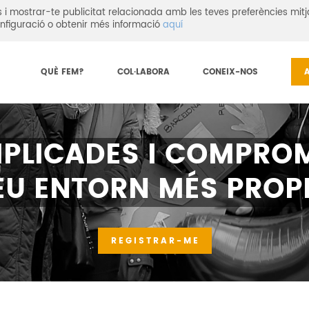
eis i mostrar-te publicitat relacionada amb les teves preferències mitj
nfiguració o obtenir més informació
aquí
QUÈ FEM?
COL·LABORA
CONEIX-NOS
PLICADES I COMPROM
EU ENTORN MÉS PROP
REGISTRAR-ME