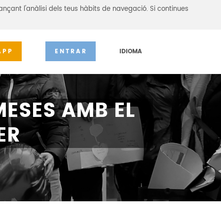
ançant l'anàlisi dels teus hàbits de navegació. Si continues
APP
ENTRAR
IDIOMA
ESES AMB EL
ER