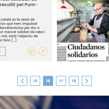
recollit pel Punt-
!
i català es fa ressò de
iativa que hem impulsat
BarcelonActua per dur a
n mercat solidari de roba i
 mà, amb l'objectiu de
r fons (...)
S
15
16
17
18