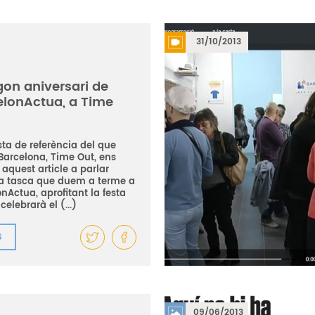
31/10/2013
gon aniversari de
elonActua, a Time
sta de referència del que
Barcelona, Time Out, ens
aquest article a parlar
la tasca que duem a terme a
nActua, aprofitant la festa
celebrarà el (...)
S
09/06/2013