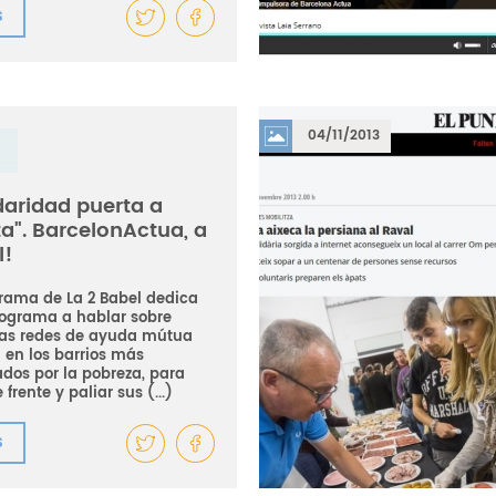
S
04/11/2013
daridad puerta a
a". BarcelonActua, a
l!
grama de La 2 Babel dedica
rograma a hablar sobre
as redes de ayuda mútua
 en los barrios más
ados por la pobreza, para
 frente y paliar sus (...)
S