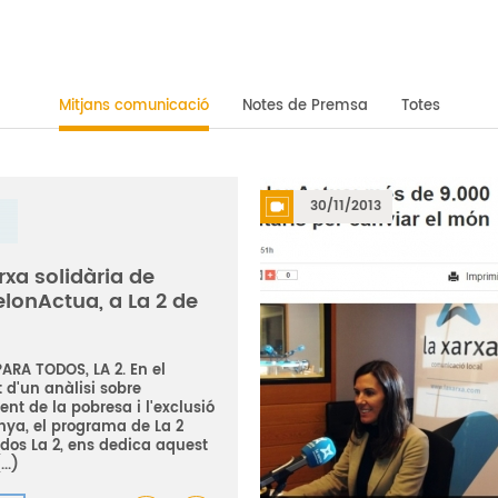
Mitjans comunicació
Notes de Premsa
Totes
30/11/2013
rxa solidària de
lonActua, a La 2 de
PARA TODOS, LA 2. En el
 d'un anàlisi sobre
nt de la pobresa i l'exclusió
nya, el programa de La 2
odos La 2, ens dedica aquest
..)