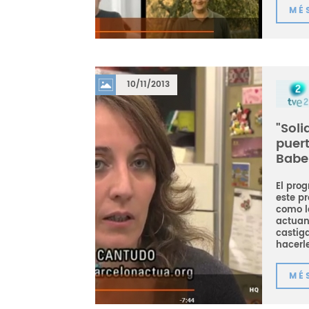
MÉ
10/11/2013
"Soli
puert
Babe
El pro
este p
como l
actuan
castig
hacerle
MÉ