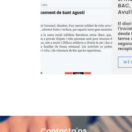
BAC, 
Avui
El diar
l'Inic
desde 
terme u
segona
recapta
MÉ
Contacta'ns