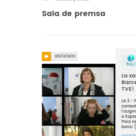
Sala de premsa
05/12/2013
La xa
Barce
TVE!
LA 2 - 
context
l'augme
a Espa
Para t
bonic (.