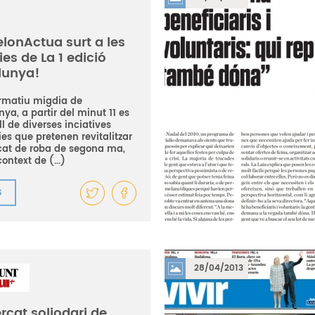
lonActua surt a les
ies de La 1 edició
lunya!
formatiu migdia de
ya, a partir del minut 11 es
ll de diverses inciatives
ies que pretenen revitalitzar
cat de roba de segona ma,
ontext de (...)
S
28/04/2013
rcat soliodari de