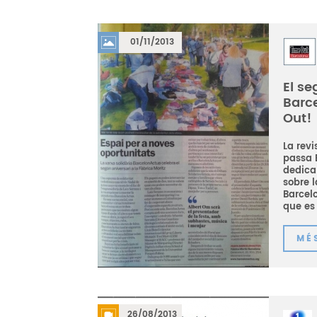
01/11/2013
El se
Barc
Out!
La revi
passa 
dedica 
sobre 
Barcelo
que es 
MÉ
26/08/2013