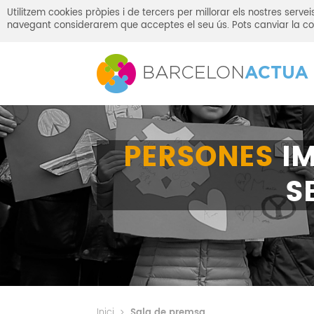
Utilitzem cookies pròpies i de tercers per millorar els nostres serv
navegant considerarem que acceptes el seu ús. Pots canviar la co
PERSONES
IM
S
Inici
Sala de premsa