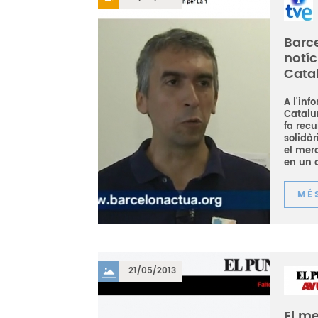
Barce
notíc
Cata
A l'in
Catalun
fa recu
solidàr
el mer
en un c
MÉ
21/05/2013
El me