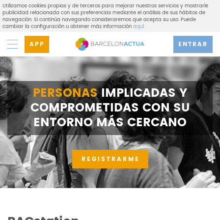
Utilizamos cookies propias y de terceros para mejorar nuestros servicios y mostrarle
publicidad relacionada con sus preferencias mediante el análisis de sus hábitos de
navegación. Si continúa navegando consideraremos que acepta su uso. Puede
cambiar la configuración u obtener más información
aquí
APP
ENTRAR
PERSONAS
IMPLICADAS Y
COMPROMETIDAS CON SU
ENTORNO MÁS CERCANO
REGISTRARME