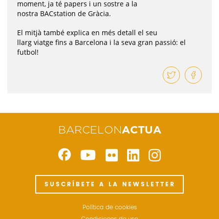
moment, ja té papers i un sostre a la
nostra
BACstation
de Gràcia.
El mitjà també explica en més detall el seu
llarg
viatge
fins a Barcelona i la seva gran passió: el
futbol!
BARCELON
ACTUA
SUSCRÍBETE A LA NEWSLETTER
Política de cookies