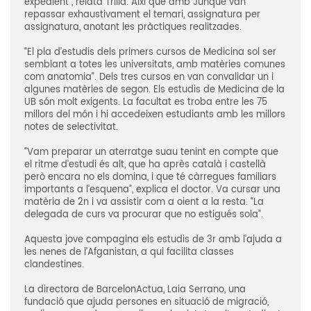
expedient”, relata Trilla. Així que amb Junqué van
repassar exhaustivament el temari, assignatura per
assignatura, anotant les pràctiques realitzades.
“El pla d’estudis dels primers cursos de Medicina sol ser
semblant a totes les universitats, amb matèries comunes
com anatomia”. Dels tres cursos en van convalidar un i
algunes matèries de segon. Els estudis de Medicina de la
UB són molt exigents. La facultat es troba entre les 75
millors del món i hi accedeixen estudiants amb les millors
notes de selectivitat.
“Vam preparar un aterratge suau tenint en compte que
el ritme d’estudi és alt, que ha après català i castellà
però encara no els domina, i que té càrregues familiars
importants a l’esquena”, explica el doctor. Va cursar una
matèria de 2n i va assistir com a oient a la resta. “La
delegada de curs va procurar que no estigués sola”.
Aquesta jove compagina els estudis de 3r amb l’ajuda a
les nenes de l’Afganistan, a qui facilita classes
clandestines.
La directora de BarcelonActua, Laia Serrano, una
fundació que ajuda persones en situació de migració,