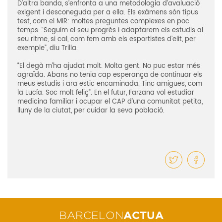
D’altra banda, s’enfronta a una metodologia d’avaluació
exigent i desconeguda per a ella. Els exàmens són tipus
test, com el MIR: moltes preguntes complexes en poc
temps. “Seguim el seu progrés i adaptarem els estudis al
seu ritme, si cal, com fem amb els esportistes d’elit, per
exemple”, diu Trilla.
“El degà m’ha ajudat molt. Molta gent. No puc estar més
agraïda. Abans no tenia cap esperança de continuar els
meus estudis i ara estic encaminada. Tinc amigues, com
la Lucía. Soc molt feliç”. En el futur, Farzana vol estudiar
medicina familiar i ocupar el CAP d’una comunitat petita,
lluny de la ciutat, per cuidar la seva població.
BARCELON
ACTUA