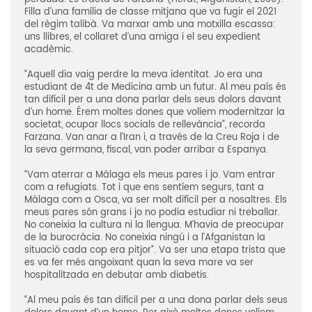
Filla d’una família de classe mitjana que va fugir el 2021
del règim talibà. Va marxar amb una motxilla escassa:
uns llibres, el collaret d’una amiga i el seu expedient
acadèmic.
“Aquell dia vaig perdre la meva identitat. Jo era una
estudiant de 4t de Medicina amb un futur. Al meu país és
tan difícil per a una dona parlar dels seus dolors davant
d’un home. Érem moltes dones que volíem modernitzar la
societat, ocupar llocs socials de rellevància”, recorda
Farzana. Van anar a l’Iran i, a través de la Creu Roja i de
la seva germana, fiscal, van poder arribar a Espanya.
“Vam aterrar a Màlaga els meus pares i jo. Vam entrar
com a refugiats. Tot i que ens sentíem segurs, tant a
Màlaga com a Osca, va ser molt difícil per a nosaltres. Els
meus pares són grans i jo no podia estudiar ni treballar.
No coneixia la cultura ni la llengua. M’havia de preocupar
de la burocràcia. No coneixia ningú i a l’Afganistan la
situació cada cop era pitjor”. Va ser una etapa trista que
es va fer més angoixant quan la seva mare va ser
hospitalitzada en debutar amb diabetis.
“Al meu país és tan difícil per a una dona parlar dels seus