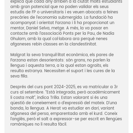
explica que cada any arriben a la ciutat molts estudiants
amb gran potencial que no poden validar els seus
estudis de FP o universitaris i es veuen abocats a feines
precàries de l’economia submergida. La fundació ha
acompanyat i orientat Farzana i li ha proporcionat un
mentor, Daniel Selva, metge. A més, la va posar en
contacte amb l’associació Ponts per la Pau, de Nadia
Ghulam, amb la qual col·labora ara perquè nenes
afganeses rebin classes en la clandestinitat.
Malgrat la seva tranquil·litat econòmica, els pares de
Farzana estan desorientats: són grans, no parlen la
llengua i aquesta terra, a la qual estan agraïts, els
resulta estranya. Necessiten el suport i les cures de la
seva filla.
Després del curs pont 2024-2025, es va matricular a 3r
curs al setembre. “Està integrada, però acadèmicament
li costa molt”, indica Trilla. Estan valorant si és una
qüestió de coneixement o d’expressió del mateix. D’una
banda, la llengua. A Herat va estudiar en dari, variant
afganesa del persa, emparentada amb el kurd. Coneix
l’anglès, però el salt a expressar-se per escrit en llengües
romàniques no li resulta fàcil.