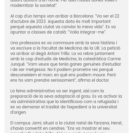
dolors davant d’un home. Per això moltes dones volíem
modernitzar la societat”.
Al cap d’un temps van arribar a Barcelona. “Va ser el 22
d’octubre de 2023. Aquesta data és molt important
perquè aquesta ciutat va canviar la meva vida”. Es va
apuntar a classes de català: “Volia integrar-me”.
Una professora es va commoure amb la seva història i
va escriure a la Facultat de Medicina de la UB. La petició
va arribar al degà Antoni Trilla. La va rebre juntament
amb la cap d’estudis de Medicina, la catedràtica Carme
Junqué. “Vam veure que tenia ganes genuïnes d’estudiar
i de ser metgessa. No li podíem prometre res perquè
desconeixíem el marc en què ens podíem moure. Però
ens ho vam prendre seriosament”, afirma el doctor.
La feina administrativa va ser ingent, així com la
preparació de la seva adaptació al grau. Es va activar la
via administrativa que la identificava com a refugiada i
es va demanar el trasllat de l’expedient a la universitat
d’origen.
El campus Jami, situat a la ciutat natal de Farzana, Herat,
s’havia convertit en cendres. “Ens va mostrar el seu