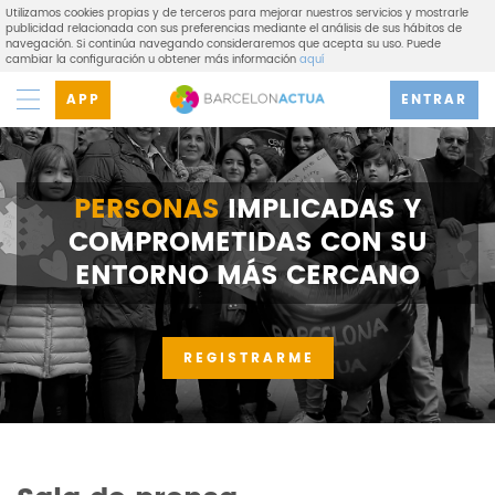
Utilizamos cookies propias y de terceros para mejorar nuestros servicios y mostrarle
publicidad relacionada con sus preferencias mediante el análisis de sus hábitos de
navegación. Si continúa navegando consideraremos que acepta su uso. Puede
cambiar la configuración u obtener más información
aquí
APP
ENTRAR
PERSONAS
IMPLICADAS Y
COMPROMETIDAS CON SU
ENTORNO MÁS CERCANO
REGISTRARME