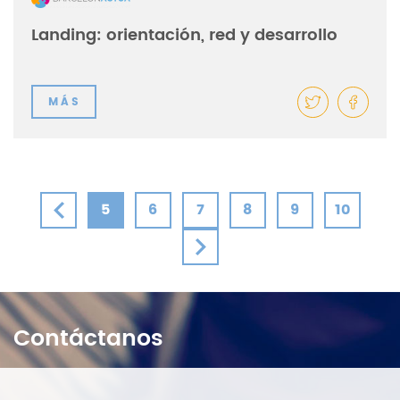
Landing: orientación, red y desarrollo
MÁS
5
6
7
8
9
10
Contáctanos