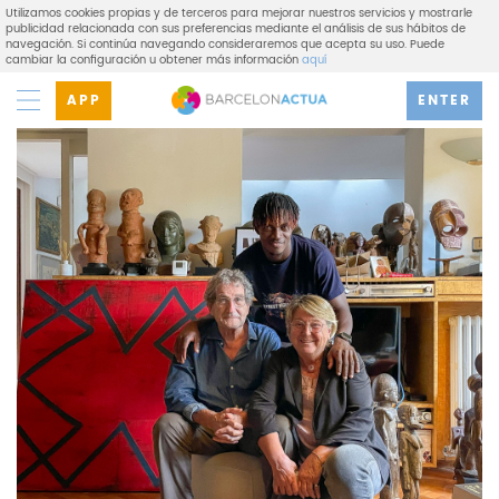
Utilizamos cookies propias y de terceros para mejorar nuestros servicios y mostrarle
publicidad relacionada con sus preferencias mediante el análisis de sus hábitos de
navegación. Si continúa navegando consideraremos que acepta su uso. Puede
cambiar la configuración u obtener más información
aquí
APP
ENTER