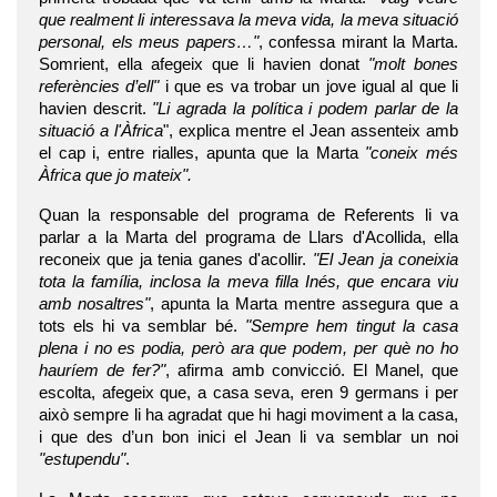
que realment li interessava la meva vida, la meva situació
personal, els meus papers…"
, confessa mirant la Marta.
Somrient, ella afegeix que li havien donat
"molt bones
referències d’ell"
i que es va trobar un jove igual al que li
havien descrit.
"Li agrada la política i podem parlar de la
situació a l'Àfrica
", explica mentre el Jean assenteix amb
el cap i, entre rialles, apunta que la Marta
"coneix més
Àfrica que jo mateix".
Quan la responsable del programa de Referents li va
parlar a la Marta del programa de Llars d'Acollida, ella
reconeix que ja tenia ganes d'acollir.
"El Jean ja coneixia
tota la família, inclosa la meva filla Inés, que encara viu
amb nosaltres"
, apunta la Marta mentre assegura que a
tots els hi va semblar bé.
"Sempre hem tingut la casa
plena i no es podia, però ara que podem, per què no ho
hauríem de fer?"
, afirma amb convicció. El Manel, que
escolta, afegeix que, a casa seva, eren 9 germans i per
això sempre li ha agradat que hi hagi moviment a la casa,
i que des d’un bon inici el Jean li va semblar un noi
"estupendu"
.