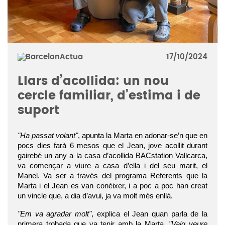
17/10/2024
Llars d’acollida: un nou
cercle familiar, d’estima i de
suport
"Ha passat volant"
, apunta la Marta en adonar-se’n que en
pocs dies farà 6 mesos que el Jean, jove acollit durant
gairebé un any a la casa d’acollida BACstation Vallcarca,
va començar a viure a casa d’ella i del seu marit, el
Manel. Va ser a través del programa Referents que la
Marta i el Jean es van conèixer, i a poc a poc han creat
un vincle que, a dia d’avui, ja va molt més enllà.
"Em va agradar molt"
, explica el Jean quan parla de la
primera trobada que va tenir amb la Marta.
"Vaig veure