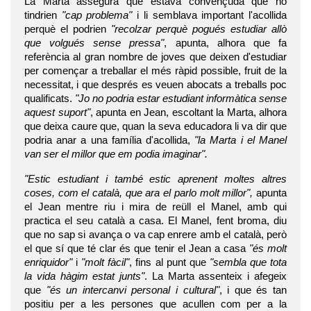
La Marta assegura que estava convençuda que no
tindrien
"cap problema"
i li semblava important l'acollida
perquè el podrien
"recolzar perquè pogués estudiar allò
que volgués sense pressa"
, apunta, alhora que fa
referència al gran nombre de joves que deixen d'estudiar
per començar a treballar el més ràpid possible, fruit de la
necessitat, i que després es veuen abocats a treballs poc
qualificats.
"Jo no podria estar estudiant informàtica sense
aquest suport"
, apunta en Jean, escoltant la Marta, alhora
que deixa caure que, quan la seva educadora li va dir que
podria anar a una família d'acollida,
"la Marta i el Manel
van ser el millor que em podia imaginar".
"Estic estudiant i també estic aprenent moltes altres
coses, com el català, que ara el parlo molt millor",
apunta
el Jean mentre riu i mira de reüll el Manel, amb qui
practica el seu català a casa. El Manel, fent broma, diu
que no sap si avança o va cap enrere amb el català, però
el que sí que té clar és que tenir el Jean a casa
"és molt
enriquidor"
i
"molt fàcil"
, fins al punt que
"sembla que tota
la vida hàgim estat junts"
. La Marta assenteix i afegeix
que
"és un intercanvi personal i cultural"
, i que és tan
positiu per a les persones que acullen com per a la