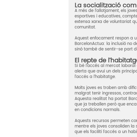
La socialització com 
A més de l’allotjament, els joves
esportives i educatives, compt
extensa xarxa de voluntariat qu
comunitat.
Aquest enfocament respon a un
BarcelonActua: la inclusió no 
sinó també de sentir-se part de
El repte de l’habitatg
Si bé l’accés al mercat laboral 
alerta que avui un dels princi
l’accés a l’habitatge.
Molts joves es troben amb dific
malgrat tenir ingressos, contra
Aquesta realitat ha portat Bar
que ja treballen però que enca
en condicions normals.
Aquests recursos permeten con
mentre els joves consoliden la
que els faciliti l’accés a un hab