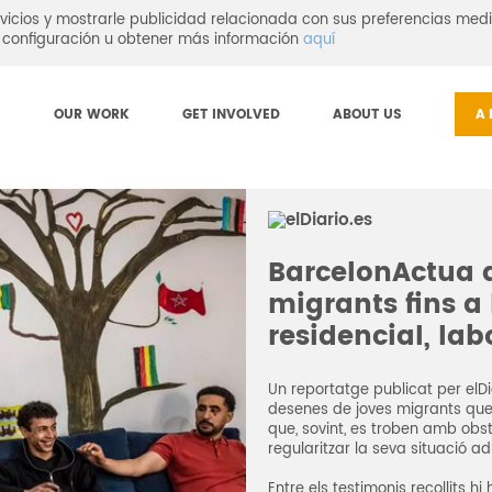
vicios y mostrarle publicidad relacionada con sus preferencias medi
configuración u obtener más información
aquí
OUR WORK
GET INVOLVED
ABOUT US
A
BarcelonActua
migrants fins a
residencial, lab
Un reportatge publicat per elDia
desenes de joves migrants que 
que, sovint, es troben amb obs
regularitzar la seva situació ad
Entre els testimonis recollits 