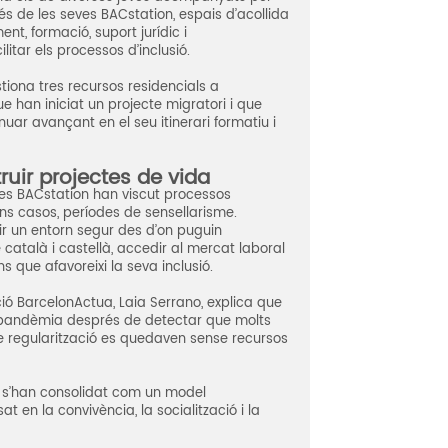
s de les seves BACstation, espais d’acollida
nt, formació, suport jurídic i
tar els processos d’inclusió.
iona tres recursos residencials a
e han iniciat un projecte migratori i que
nuar avançant en el seu itinerari formatiu i
ruir projectes de vida
 les BACstation han viscut processos
uns casos, períodes de sensellarisme.
ir un entorn segur des d’on puguin
 català i castellà, accedir al mercat laboral
ns que afavoreixi la seva inclusió.
ió BarcelonActua, Laia Serrano, explica que
a pandèmia després de detectar que molts
e regularització es quedaven sense recursos
n s’han consolidat com un model
en la convivència, la socialització i la