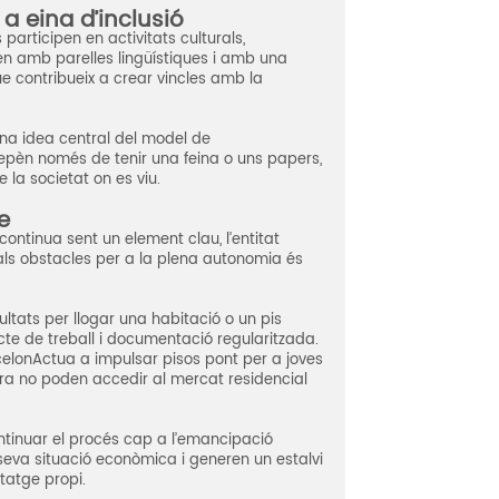
a eina d’inclusió
 participen en activitats culturals,
en amb parelles lingüístiques i amb una
e contribueix a crear vincles amb la
a idea central del model de
depèn només de tenir una feina o uns papers,
 la societat on es viu.
e
continua sent un element clau, l’entitat
pals obstacles per a la plena autonomia és
ultats per llogar una habitació o un pis
cte de treball i documentació regularitzada.
celonActua a impulsar pisos pont per a joves
ra no poden accedir al mercat residencial
tinuar el procés cap a l’emancipació
 seva situació econòmica i generen un estalvi
itatge propi.