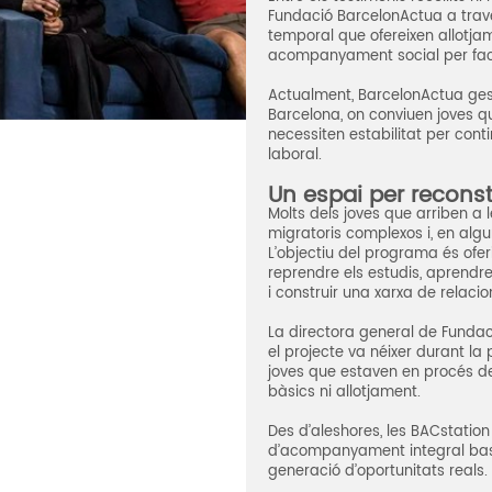
Fundació BarcelonActua a travé
temporal que ofereixen allotjame
acompanyament social per facili
Actualment, BarcelonActua gest
Barcelona, on conviuen joves qu
necessiten estabilitat per conti
laboral.
Un espai per reconst
Molts dels joves que arriben a
migratoris complexos i, en alg
L’objectiu del programa és ofer
reprendre els estudis, aprendre
i construir una xarxa de relacio
La directora general de Fundac
el projecte va néixer durant l
joves que estaven en procés d
bàsics ni allotjament.
Des d’aleshores, les BACstatio
d’acompanyament integral basat 
generació d’oportunitats reals.