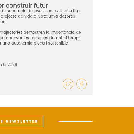
r construir futur
 de superació de joves que avui estudien,
u projecte de vida a Catalunya després
ion.
trajectòries demostren la importància de
’acompanyar les persones durant el temps
r una autonomia plena i sostenible.
 de 2026
HE NEWSLETTER