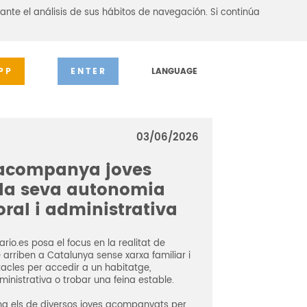
ante el análisis de sus hábitos de navegación. Si continúa
PP
ENTER
LANGUAGE
03/06/2026
 acompanya joves
 la seva autonomia
oral i administrativa
rio.es posa el focus en la realitat de
arriben a Catalunya sense xarxa familiar i
tacles per accedir a un habitatge,
ministrativa o trobar una feina estable.
hi ha els de diversos joves acompanyats per