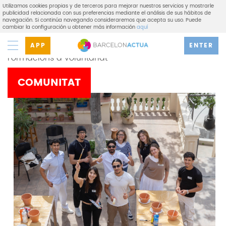
Utilizamos cookies propias y de terceros para mejorar nuestros servicios y mostrarle
publicidad relacionada con sus preferencias mediante el análisis de sus hábitos de
navegación. Si continúa navegando consideraremos que acepta su uso. Puede
cambiar la configuración u obtener más información
aquí
BACbenvinguda
APP
ENTER
Formacions a voluntariat
COMUNITAT