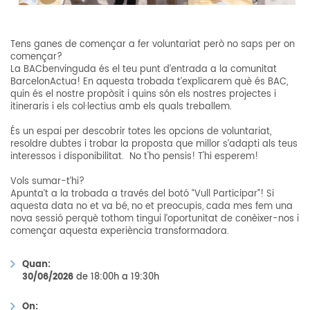
Tens ganes de començar a fer voluntariat però no saps per on
començar?
La BACbenvinguda és el teu punt d’entrada a la comunitat
BarcelonActua! En aquesta trobada t’explicarem què és BAC,
quin és el nostre propòsit i quins són els nostres projectes i
itineraris i els col·lectius amb els quals treballem.
És un espai per descobrir totes les opcions de voluntariat,
resoldre dubtes i trobar la proposta que millor s’adapti als teus
interessos i disponibilitat. No t'ho pensis! T'hi esperem!
Vols sumar-t’hi?
Apunta’t a la trobada a través del botó “Vull Participar”! Si
aquesta data no et va bé, no et preocupis, cada mes fem una
nova sessió perquè tothom tingui l’oportunitat de conèixer-nos i
començar aquesta experiència transformadora.
Quan:
30/06/2026
de 18:00h a 19:30h
On: