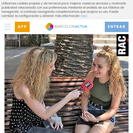
Utilizamos cookies propias y de terceros para mejorar nuestros servicios y mostrarle
publicidad relacionada con sus preferencias mediante el análisis de sus hábitos de
navegación. Si continúa navegando consideraremos que acepta su uso. Puede
cambiar la configuración u obtener más información
aquí
APP
ENTRAR