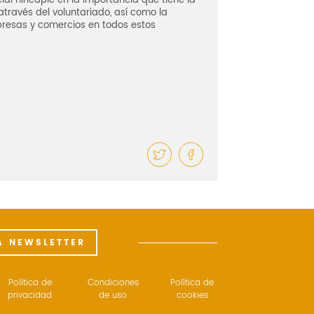
al hincapié en la importancia que tiene la
através del voluntariado, así como la
resas y comercios en todos estos
A NEWSLETTER
Política de
Condiciones
Política de
privacidad
de uso
cookies