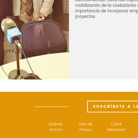
BarcelonActua, haciendo especi
mobilización de la ciudadanía 
importancia de incorporar emp
proyectos.
SUSCRÍBETE A L
Quiénes
Sala de
Canal
Somos
Prensa
denuncias