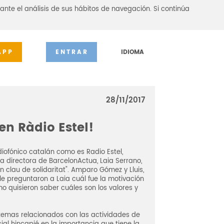
ante el análisis de sus hábitos de navegación. Si continúa
APP
ENTRAR
IDIOMA
28/11/2017
en Ràdio Estel!
iofónico catalán como es Radio Estel,
la directora de BarcelonActua, Laia Serrano,
 clau de solidaritat". Amparo Gómez y Lluis,
e preguntaron a Laia cuál fue la motivación
mo quisieron saber cuáles son los valores y
emas relacionados con las actividades de