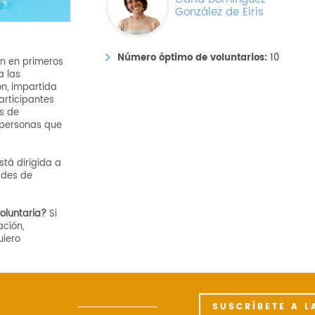
González de Eiris
Número óptimo de voluntarios:
10
n en primeros
a las
ón, impartida
articipantes
s de
 personas que
stá dirigida a
ades de
oluntaria?
Si
ación,
uiero
SUSCRÍBETE A L