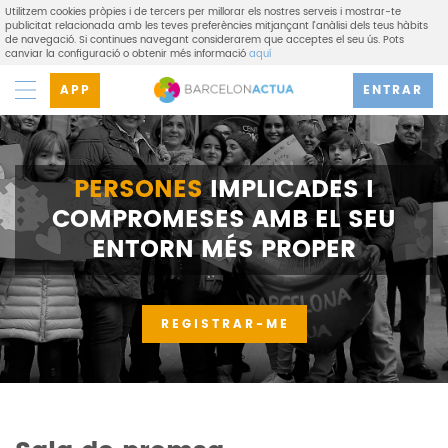
Utilitzem cookies pròpies i de tercers per millorar els nostres serveis i mostrar-te
publicitat relacionada amb les teves preferències mitjançant l'anàlisi dels teus hàbits
de navegació. Si continues navegant considerarem que acceptes el seu ús. Pots
canviar la configuració o obtenir més informació
aquí
APP
ENTRAR
PERSONES
IMPLICADES I
COMPROMESES AMB EL SEU
ENTORN MÉS PROPER
REGISTRAR-ME