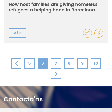
How host families are giving homeless
refugees a helping hand in Barcelona
MÉS
5
6
7
8
9
10
Contacta'ns