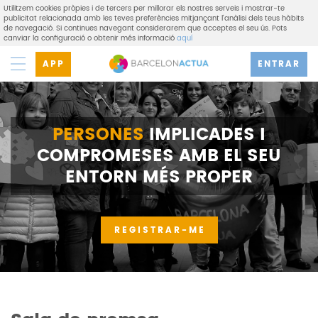
Utilitzem cookies pròpies i de tercers per millorar els nostres serveis i mostrar-te
publicitat relacionada amb les teves preferències mitjançant l'anàlisi dels teus hàbits
de navegació. Si continues navegant considerarem que acceptes el seu ús. Pots
canviar la configuració o obtenir més informació
aquí
APP
ENTRAR
PERSONES
IMPLICADES I
COMPROMESES AMB EL SEU
ENTORN MÉS PROPER
REGISTRAR-ME