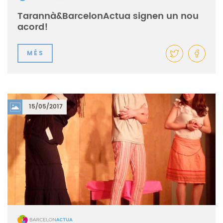
Tarannà&BarcelonActua signen un nou
acord!
MÉS
15/05/2017