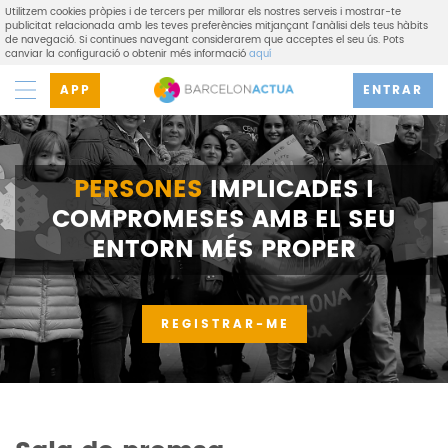
Utilitzem cookies pròpies i de tercers per millorar els nostres serveis i mostrar-te
publicitat relacionada amb les teves preferències mitjançant l'anàlisi dels teus hàbits
de navegació. Si continues navegant considerarem que acceptes el seu ús. Pots
canviar la configuració o obtenir més informació
aquí
APP
ENTRAR
PERSONES
IMPLICADES I
COMPROMESES AMB EL SEU
ENTORN MÉS PROPER
REGISTRAR-ME