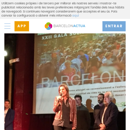
Utilitzem cookies pròpies i de tercers per millorar els nostres serveis i mostrar-te
publicitat relacionada amb les teves preferències mitjançant l'anàlisi dels teus hàbits
de navegació. Si continues navegant considerarem que acceptes el seu ús. Pots
canviar la configuració o obtenir més informació
aquí
APP
ENTRAR