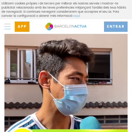
Utilitzem cookies pròpies i de tercers per millorar els nostres serveis i mostrar-te
publicitat relacionada amb les teves preferències mitjançant l'anàlisi dels teus hàbits
de navegació. Si continues navegant considerarem que acceptes el seu ús. Pots
canviar la configuració o obtenir més informació
aquí
APP
ENTRAR