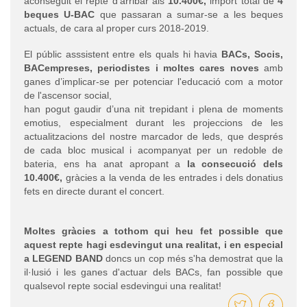
aconseguit el repte d’arribar als
10.400€,
import total de
4
beques U-BAC
que passaran a sumar-se a les beques
actuals, de cara al proper curs 2018-2019.
El públic asssistent entre els quals hi havia
BACs, Socis,
BACempreses, periodistes i moltes cares noves
amb
ganes d’implicar-se per potenciar l'educació com a motor
de l'ascensor social,
han pogut gaudir d’una nit trepidant i plena de moments
emotius, especialment durant les projeccions de les
actualitzacions del nostre marcador de leds, que després
de cada bloc musical i acompanyat per un redoble de
bateria, ens ha anat apropant a
la consecució dels
10.400€,
gràcies a la venda de les entrades i dels donatius
fets en directe durant el concert.
Moltes gràcies a tothom qui heu fet possible que
aquest repte hagi esdevingut una realitat, i en especial
a LEGEND BAND
doncs un cop més s'ha demostrat que la
il·lusió i les ganes d'actuar dels BACs, fan possible que
qualsevol repte social esdevingui una realitat!