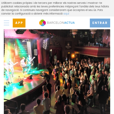
Utilitzem cookies pròpies i de tercers per millorar els nostres serveis i mostrar-te
publicitat relacionada amb les teves preferències mitjançant l'anàlisi dels teus hàbits
de navegació. Si continues navegant considerarem que acceptes el seu ús. Pots
canviar la configuració o obtenir més informació
aquí
APP
ENTRAR