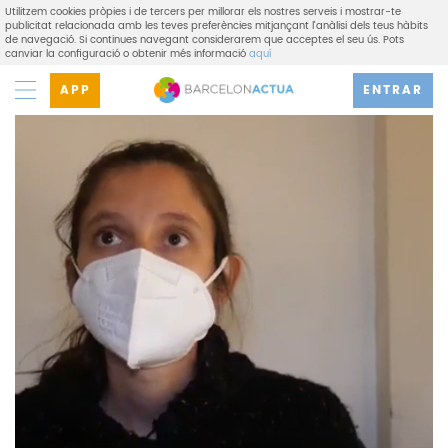
Utilitzem cookies pròpies i de tercers per millorar els nostres serveis i mostrar-te
publicitat relacionada amb les teves preferències mitjançant l'anàlisi dels teus hàbits
de navegació. Si continues navegant considerarem que acceptes el seu ús. Pots
canviar la configuració o obtenir més informació
aquí
APP
ENTRAR