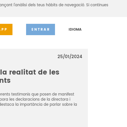
ançant l'anàlisi dels teus hàbits de navegació. Si continues
APP
ENTRAR
IDIOMA
25/01/2024
la realitat de les
nts
ferents testimonis que posen de manifest
pora les declaracions de la directora i
destaca la importància de parlar sobre la