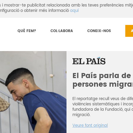
eis i mostrar-te publicitat relacionada amb les teves preferències mitj
nfiguració o obtenir més informació
aquí
realitat de les persones migrants
QUÈ FEM?
COL·LABORA
CONEIX-NOS
El País parla de 
persones migra
El reportatge recull veus de di
violències sistemàtiques i incor
fundadora de la Fundació, qui 
migració.
Veure font original