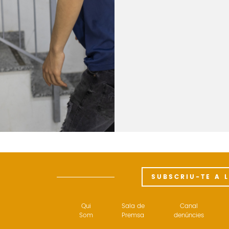
SUBSCRIU-TE A 
Qui
Sala de
Canal
Som
Premsa
denúncies