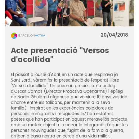
20/04/2018
Acte presentació "Versos
d'acollida"
El passat dijous19 d'Abril, en un acte que respirava ja
Sant Jordi, vàrem fer la presentació de l'esperat llibre
"Versos d'acollida". Un poemari preciós, amb pròleg
d'Oscar Camps (Director Proactiva Openarms) i epíleg
de Nadia Ghulam (afganesa que va viure 10 anys vestida
d'home entre els talibans, per mantenir a la seva
família), inspirat en les experiències colpidores de
persones immigrants i refugiades. 57 han estat els
poetes que han participat en aquest meravellós projecte
amb un mateix objectiu: recolzar la integració d'aquestes
persones nouvingudes que, fugint de la fam o la guerra,
arriben a casa nostra en cerca d'una vida millor.