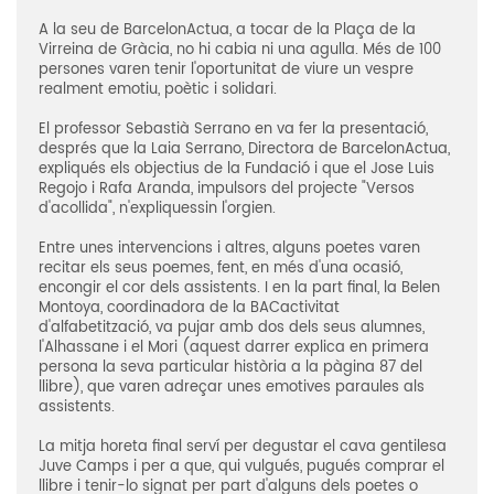
A la seu de BarcelonActua, a tocar de la Plaça de la
Virreina de Gràcia, no hi cabia ni una agulla. Més de 100
persones varen tenir l'oportunitat de viure un vespre
realment emotiu, poètic i solidari.
El professor Sebastià Serrano en va fer la presentació,
després que la Laia Serrano, Directora de BarcelonActua,
expliqués els objectius de la Fundació i que el Jose Luis
Regojo i Rafa Aranda, impulsors del projecte "Versos
d'acollida", n'expliquessin l'orgien.
Entre unes intervencions i altres, alguns poetes varen
recitar els seus poemes, fent, en més d'una ocasió,
encongir el cor dels assistents. I en la part final, la Belen
Montoya, coordinadora de la BACactivitat
d'alfabetització, va pujar amb dos dels seus alumnes,
l'Alhassane i el Mori (aquest darrer explica en primera
persona la seva particular història a la pàgina 87 del
llibre), que varen adreçar unes emotives paraules als
assistents.
La mitja horeta final serví per degustar el cava gentilesa
Juve Camps i per a que, qui vulgués, pugués comprar el
llibre i tenir-lo signat per part d'alguns dels poetes o