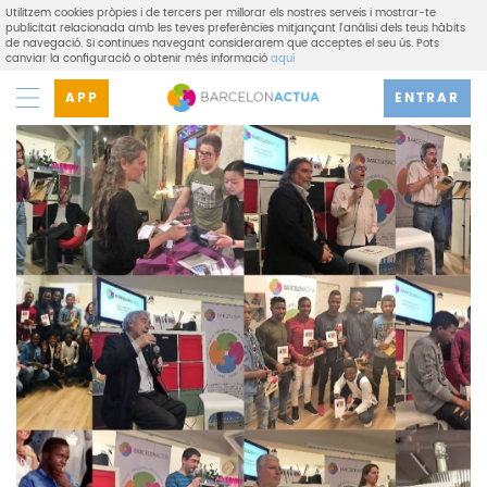
Utilitzem cookies pròpies i de tercers per millorar els nostres serveis i mostrar-te
publicitat relacionada amb les teves preferències mitjançant l'anàlisi dels teus hàbits
de navegació. Si continues navegant considerarem que acceptes el seu ús. Pots
canviar la configuració o obtenir més informació
aquí
APP
ENTRAR