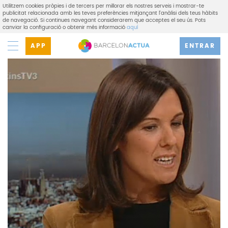
Utilitzem cookies pròpies i de tercers per millorar els nostres serveis i mostrar-te
publicitat relacionada amb les teves preferències mitjançant l'anàlisi dels teus hàbits
de navegació. Si continues navegant considerarem que acceptes el seu ús. Pots
canviar la configuració o obtenir més informació
aquí
APP
ENTRAR