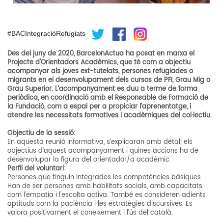
#BACIntegracióRefugiats
Des del juny de 2020, BarcelonActua ha posat en marxa el
Projecte d’Orientadors Acadèmics, que té com a objectiu
acompanyar als joves ext-tutelats, persones refugiades o
migrants en el desenvolupament dels cursos de PFI, Grau Mig o
Grau Superior. L’acompanyament es duu a terme de forma
periòdica, en coordinació amb el Responsable de Formació de
la Fundació, com a espai per a propiciar l’aprenentatge, i
atendre les necessitats formatives i acadèmiques del col·lectiu.
Objectiu de la sessió:
En aquesta reunió informativa, s’explicaran amb detall els
objectius d’aquest acompanyament i quines accions ha de
desenvolupar la figura del orientador/a acadèmic.
Perfil del voluntari:
Persones que tinguin integrades les competències bàsiques.
Han de ser persones amb habilitats socials, amb capacitats
com l'empatia i l'escolta activa. També es consideren adients
aptituds com la paciència i les estratègies discursives. Es
valora positivament el coneixement i l’ús del català.