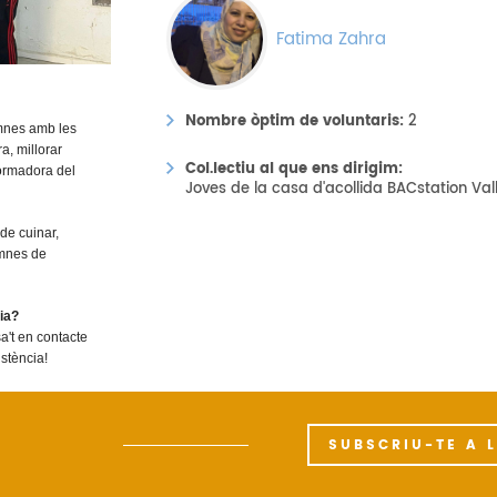
Fatima Zahra
Nombre òptim de voluntaris:
2
umnes amb les
a, millorar
Col.lectiu al que ens dirigim:
formadora del
Joves de la casa d'acollida BACstation Val
de cuinar,
umnes de
ria?
osa't en contacte
istència!
SUBSCRIU-TE A 