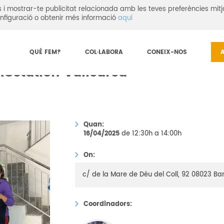
eis i mostrar-te publicitat relacionada amb les teves preferències mitj
nfiguració o obtenir més informació
aquí
nar a la BACstation Vallcarca
QUÈ FEM?
COL·LABORA
CONEIX-NOS
ACstation Vallcarca
Quan:
16/04/2025
de 12:30h a 14:00h
On:
c/ de la Mare de Déu del Coll, 92 08023 Ba
Coordinadors: