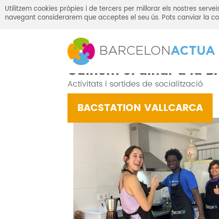
Utilitzem cookies pròpies i de tercers per millorar els nostres serv
navegant considerarem que acceptes el seu ús. Pots canviar la co
Inici
Campanyes i Trobades
Cuinem el di
Cuinem el dinar a la B
Activitats i sortides de socialització
BACSTATION VALLCARCA