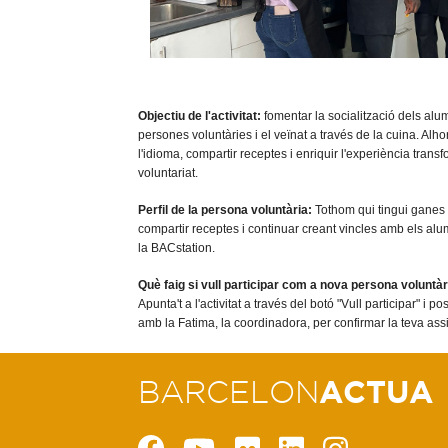
Objectiu de l'activitat:
fomentar la socialització dels al
persones voluntàries i el veïnat a través de la cuina. Alhor
l'idioma, compartir receptes i enriquir l'experiència trans
voluntariat.
Perfil de la persona voluntària:
Tothom qui tingui ganes 
compartir receptes i continuar creant vincles amb els al
la BACstation.
Què faig si vull participar com a nova persona voluntà
Apunta't a l'activitat a través del botó "Vull participar" i p
amb la Fatima, la coordinadora, per confirmar la teva ass
BARCELON
ACTUA