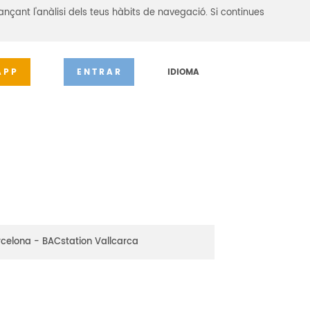
ançant l'anàlisi dels teus hàbits de navegació. Si continues
APP
ENTRAR
IDIOMA
rcelona - BACstation Vallcarca