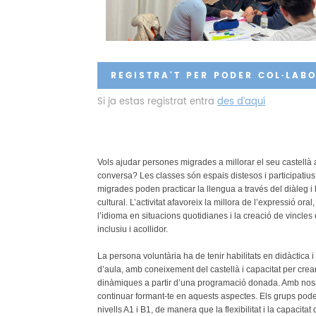
REGISTRA'T PER PODER COL·LAB
Si ja estas registrat entra
des d’aquí
Vols ajudar persones migrades a millorar el seu castellà 
conversa? Les classes són espais distesos i participatiu
migrades poden practicar la llengua a través del diàleg i l
cultural. L’activitat afavoreix la millora de l’expressió ora
l’idioma en situacions quotidianes i la creació de vincles
inclusiu i acollidor.
La persona voluntària ha de tenir habilitats en didàctica 
d’aula, amb coneixement del castellà i capacitat per crear
dinàmiques a partir d’una programació donada. Amb nos
continuar formant-te en aquests aspectes. Els grups pode
nivells A1 i B1, de manera que la flexibilitat i la capacita