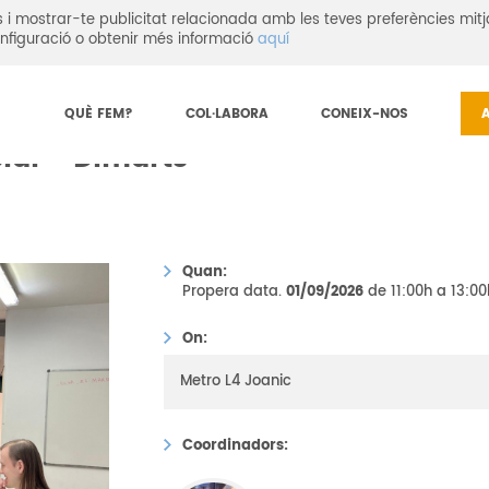
eis i mostrar-te publicitat relacionada amb les teves preferències mitj
nfiguració o obtenir més informació
aquí
ial - Dimarts
QUÈ FEM?
COL·LABORA
CONEIX-NOS
cial - Dimarts
Quan:
Propera data.
01/09/2026
de 11:00h a 13:00
On:
Metro L4 Joanic
Coordinadors: