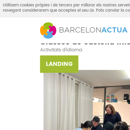
Utilitzem cookies pròpies i de tercers per millorar els nostres serv
navegant considerarem que acceptes el seu ús. Pots canviar la co
INICI
ACTIVITATS
Classes de castellà inic
Classes de castellà ini
Activitats d'idioma
LANDING