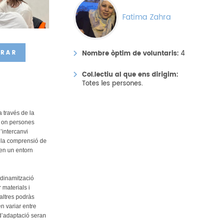
Fatima Zahra
ORAR
Nombre òptim de voluntaris:
4
Col.lectiu al que ens dirigim:
Totes les persones.
a través de la
s on persones
’intercanvi
l, la comprensió de
 en un entorn
i dinamització
 materials i
altres podràs
n variar entre
t d’adaptació seran