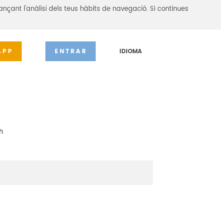
ançant l'anàlisi dels teus hàbits de navegació. Si continues
APP
ENTRAR
IDIOMA
h