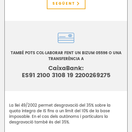
SEGÜENT
TAMBÉ POTS COL·LABORAR FENT UN BIZUM 05596 O UNA
TRANSFERÈNCIA A
CaixaBank:
ES91 2100 3108 19 2200269275
La llei 49/2002 permet desgravació del 35% sobre la
quota íntegra de IS fins a un límit del 10% de la base
imposable. En el cas dels autònoms i particulars la
desgravació també és del 35%.