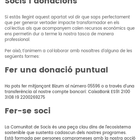
Socis i donacions
Si estàs llegint aquest apartat vol dir que saps perfectament
que per generar vertader impacte transformador en els
col·lectius als que acompanyem calen recursos econòmics que
ens permetin dur a terme la nostra tasca de manera
professional.
Per això, t’animem a col·laborar amb nosaltres d’alguna de les
següents formes:
Fer una donació puntual
Ho pots fer mitjançant Bizum al número 05596 o a través d’una
transferència al nostre compte bancari: CaixaBank ES91 2100
3108 19 2200269275
Fer-se soci
La Comunitat de Socis és una peça clau dins de l’ecosistema
sostenible que sustenta cadascun dels nostres programes.
Està formada per persones compromeses amb la nostra acció