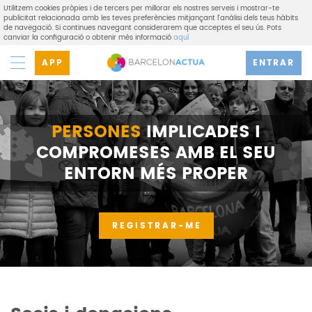
Utilitzem cookies pròpies i de tercers per millorar els nostres serveis i mostrar-te
publicitat relacionada amb les teves preferències mitjançant l'anàlisi dels teus hàbits
de navegació. Si continues navegant considerarem que acceptes el seu ús. Pots
canviar la configuració o obtenir més informació
aquí
APP
ENTRAR
PERSONES
IMPLICADES I
COMPROMESES AMB EL SEU
ENTORN MÉS PROPER
REGISTRAR-ME