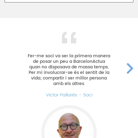
Barcelonactua és una entitat única i
irrepetible, que uneix la ciutat per,
amb cada petit gest de suport,
transformar la realitat i construir un
món més humà. Es un orgull formar-
ne part des de l'inici.
Teresa Pinto - Sòcia