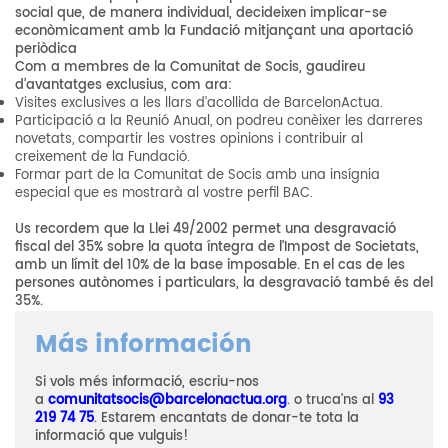
social que, de manera individual, decideixen implicar-se
econòmicament amb la Fundació mitjançant una aportació
periòdica
Com a membres de la Comunitat de Socis, gaudireu
d’avantatges exclusius, com ara:
Visites exclusives a les llars d’acollida de BarcelonActua.
Participació a la Reunió Anual, on podreu conèixer les darreres
novetats, compartir les vostres opinions i contribuir al
creixement de la Fundació.
Formar part de la Comunitat de Socis amb una insígnia
especial que es mostrarà al vostre perfil BAC.
Us recordem que la Llei 49/2002 permet una desgravació
fiscal del 35% sobre la quota íntegra de l’Impost de Societats,
amb un límit del 10% de la base imposable. En el cas de les
persones autònomes i particulars, la desgravació també és del
35%.
Más información
Si vols més informació, escriu-nos
a
comunitatsocis@barcelonactua.org
. o truca'ns al
93
219 74 75
. Estarem encantats de donar-te tota la
informació que vulguis!